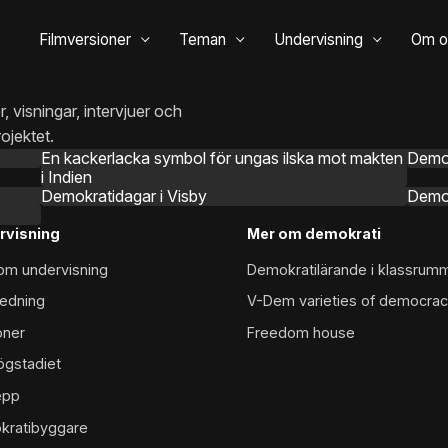
Filmversioner
Teman
Undervisning
Om o
, visningar, intervjuer och
ojektet.
En kackerlacka symbol för ungas ilska mot makten
Demok
2026
4 AUGUSTI 2026
i Indien
Demokratidagar i Visby
Demok
2026
25 MAJ 2026
2026
rvisning
Mer om demokrati
inom undervisning
Demokratilärande i klassrum
edning
V-Dem varieties of democra
oner
Freedom house
ögstadiet
epp
kratibyggare