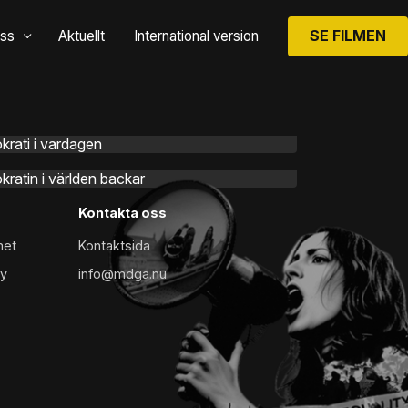
SE FILMEN
ss
Aktuellt
International version
rati i vardagen
11 JULI 2026
ratin i världen backar
25 MAJ 2026
Kontakta oss
met
Kontaktsida
cy
info@mdga.nu