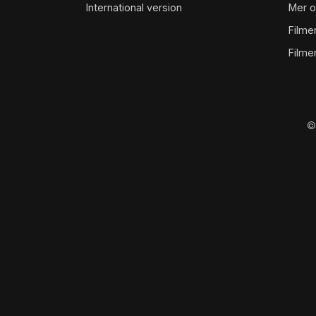
International version
Mer o
Filme
Filme
©