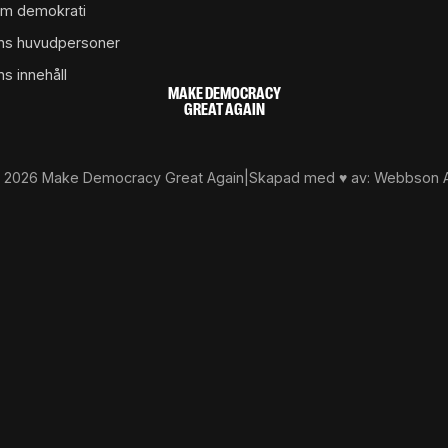
m demokrati
ns huvudpersoner
ns innehåll
MAKE DEMOCRACY
GREAT AGAIN
 2026 Make Democracy Great Again
|
Skapad med ♥ av:
Webbson 