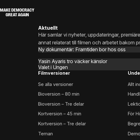
MAKE DEMOCRACY
GREAT AGAIN
Aktuellt
Här samlar vi nyheter, uppdateringar, premiärer
annat relaterat till filmen och arbetet bakom pr
Ny dokumentär: Framtiden bor hos oss
14 MAJ 
Yasin Ayaris tro väcker känslor
27 JUNI 
Valet i Ungen
20 MAJ 
Filmversioner
Unde
Se alla versioner
Allt 
Bioversion – 80 min
Handl
Bioversion – Tre delar
Lekti
Kortversion – 45 min
För H
Kortversion – Tre delar
Begr
Teman
Demo